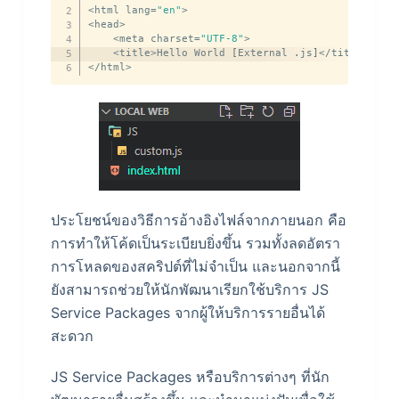
<
html lang
=
"en"
>
<
head
>
<
meta charset
=
"UTF-8"
>
<
title
>
Hello World 
[
External 
.
js
]
<
/
title
>
<
sc
<
/
html
>
ประโยชน์ของวิธีการอ้างอิงไฟล์จากภายนอก คือ
การทำให้โค้ดเป็นระเบียบยิ่งขึ้น รวมทั้งลดอัตรา
การโหลดของสคริปต์ที่ไม่จำเป็น และนอกจากนี้
ยังสามารถช่วยให้นักพัฒนาเรียกใช้บริการ JS
Service Packages จากผู้ให้บริการรายอื่นได้
สะดวก
JS Service Packages หรือบริการต่างๆ ที่นัก