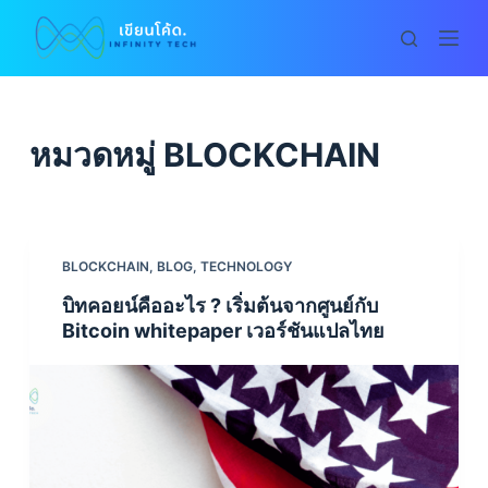
S
k
i
p
t
หมวดหมู่
BLOCKCHAIN
o
c
o
n
BLOCKCHAIN
,
BLOG
,
TECHNOLOGY
t
บิทคอยน์คืออะไร ? เริ่มต้นจากศูนย์กับ
e
Bitcoin whitepaper เวอร์ชันแปลไทย
n
t