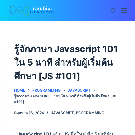
S
k
i
p
t
o
รู้จักภาษา Javascript 101
c
ใน 5 นาที สำหรับผู้เริ่มต้น
o
n
ศึกษา [JS #101]
t
e
HOME
PROGRAMMING
JAVASCRIPT
n
รู้จักภาษา JAVASCRIPT 101 ใน 5 นาที สำหรับผู้เริ่มต้นศึกษา [JS
t
#101]
มิถุนายน 16, 2024
JAVASCRIPT
,
PROGRAMMING
JavaScript 101
หรือ
JS มือใหม่
ชื่อเรียกที่คุ้น