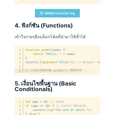
ทดลอง Console.log
4. ฟังก์ชัน (
Functions)
เข้าใจง่ายๆคือบล็อกโค้ดที่นำมาใช้ซ้ำได้
function
greet
(
name
)
{
return
"Hello, "
+
 name
;
}
console
.
log
(
greet
(
"Alice"
)
)
;
// Output: Hello, Al
// จะเรียกใช้ฟังก์ชัน greet(); กี่ครั้งก็ได้
5. เงื่อนไขพื้นฐาน (Basic
Conditionals)
let
 age 
=
18
;
// เท่ากับ
if
(
age 
>=
18
)
{
// มากกว่า หรือเท่ากับ
    console
.
log
(
"You are an adult."
)
;
}
else
{