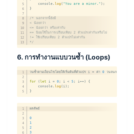
    console
.
log
(
"You are a minor."
)
;
}
/* นอกจากนี้ยังมี

< น้อยกว่า

<= น้อยกว่า หรือเท่ากับ

== นิยมใช้ในการเปรียบเทียบ 2 ตัวแปรเท่ากันหรือไม่

!= ใช้เปรียบเทียบ 2 ตัวแปรไม่เท่ากัน

*/
6. การทำงานแบบวนซ้ำ (
Loops)
วนซ้ำตามเงื่อนไขโดยให้เริ่มต้นที่ตัวแปร i 
=
 ค่า 
0
 วนจนกว่าจะเข้าเงื
for
(
let
 i 
=
0
;
 i 
<
5
;
 i
++
)
{
    console
.
log
(
i
)
;
}
ผลลัพธ์

0
1
2
3