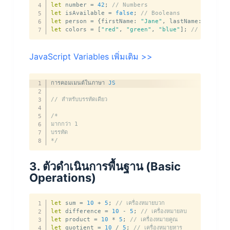
let
 number 
=
42
;
// Numbers
let
 isAvailable 
=
false
;
// Booleans
let
 person 
=
{
firstName
:
"Jane"
,
 lastName
:
"Doe"
}
let
 colors 
=
[
"red"
,
"green"
,
"blue"
]
;
// Arrays
JavaScript Variables เพิ่มเติม >>
การคอมเมนต์ในภาษา 
JS
// สำหรับบรรทัดเดียว
/*

มากกว่า 1

บรรทัด

*/
3. ตัวดำเนินการพื้นฐาน (Basic
Operations)
let
 sum 
=
10
+
5
;
// เครื่องหมายบวก
let
 difference 
=
10
-
5
;
// เครื่องหมายลบ
let
 product 
=
10
*
5
;
// เครื่องหมายคูณ
let
 quotient 
=
10
/
5
;
// เครื่องหมายหาร