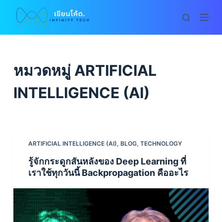
S
k
i
p
t
หมวดหมู่
ARTIFICIAL
o
c
INTELLIGENCE (AI)
o
n
t
e
ARTIFICIAL INTELLIGENCE (AI)
,
BLOG
,
TECHNOLOGY
n
รู้จักกระดูกสันหลังของ Deep Learning ที่
t
เราใช้ทุกวันนี้ Backpropagation คืออะไร