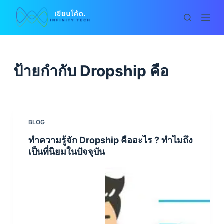
S
k
i
p
t
ป้ายกำกับ
Dropship คือ
o
c
o
n
BLOG
t
ทำความรู้จัก Dropship คืออะไร ? ทำไมถึง
e
เป็นที่นิยมในปัจจุบัน
n
t