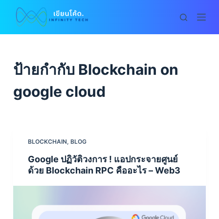
S
k
i
p
t
ป้ายกำกับ
Blockchain on
o
c
google cloud
o
n
t
e
BLOCKCHAIN
,
BLOG
n
Google ปฏิวัติวงการ ! แอปกระจายศูนย์
t
ด้วย Blockchain RPC คืออะไร – Web3