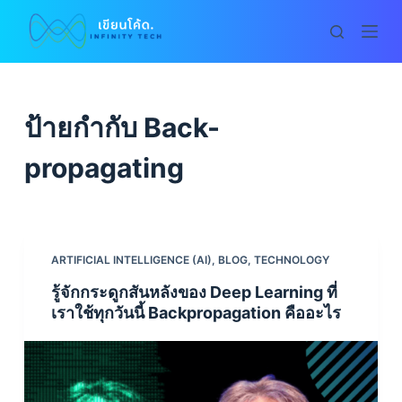
S
k
i
p
t
ป้ายกำกับ
Back-
o
c
propagating
o
n
t
e
ARTIFICIAL INTELLIGENCE (AI)
,
BLOG
,
TECHNOLOGY
n
รู้จักกระดูกสันหลังของ Deep Learning ที่
t
เราใช้ทุกวันนี้ Backpropagation คืออะไร