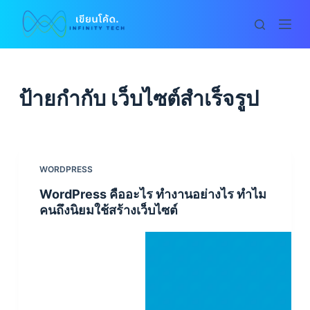
S
k
i
p
t
ป้ายกำกับ
เว็บไซต์สำเร็จรูป
o
c
o
n
WORDPRESS
t
WordPress คืออะไร ทำงานอย่างไร ทำไม
e
คนถึงนิยมใช้สร้างเว็บไซต์
n
t