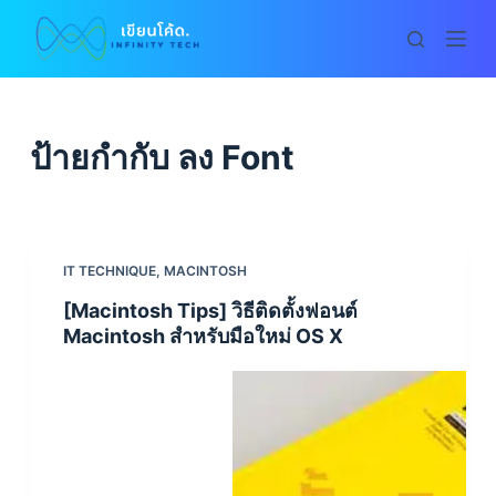
S
k
i
p
t
ป้ายกำกับ
ลง Font
o
c
o
n
IT TECHNIQUE
,
MACINTOSH
t
[Macintosh Tips] วิธีติดตั้งฟอนต์
e
Macintosh สำหรับมือใหม่ OS X
n
t