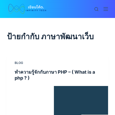
S
k
i
p
t
ป้ายกำกับ
ภาษาพัฒนาเว็บ
o
c
o
n
BLOG
t
ทำความรู้จักกับภาษา PHP – ( What is a
e
php ? )
n
t