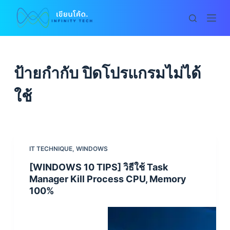
S
k
i
p
t
ป้ายกำกับ
ปิดโปรแกรมไม่ได้
o
c
ใช้
o
n
t
e
IT TECHNIQUE
,
WINDOWS
n
[WINDOWS 10 TIPS] วิธีใช้ Task
t
Manager Kill Process CPU, Memory
100%