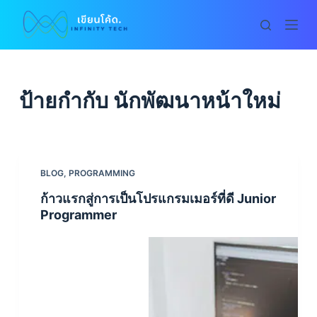
S
k
i
p
t
ป้ายกำกับ
นักพัฒนาหน้าใหม่
o
c
o
n
BLOG
,
PROGRAMMING
t
ก้าวแรกสู่การเป็นโปรแกรมเมอร์ที่ดี Junior
e
Programmer
n
t