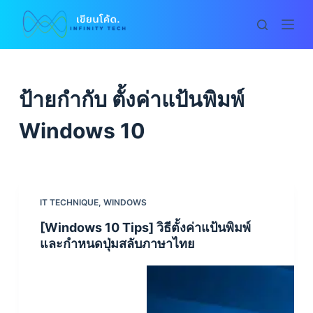
S
k
i
p
t
ป้ายกำกับ
ตั้งค่าแป้นพิมพ์
o
c
Windows 10
o
n
t
e
IT TECHNIQUE
,
WINDOWS
n
[Windows 10 Tips] วิธีตั้งค่าแป้นพิมพ์
t
และกำหนดปุ่มสลับภาษาไทย