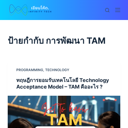
S
k
i
p
t
ป้ายกำกับ
การพัฒนา TAM
o
c
o
n
PROGRAMMING
,
TECHNOLOGY
t
ทฤษฎีการยอมรับเทคโนโลยี Technology
e
Acceptance Model – TAM คืออะไร ?
n
t