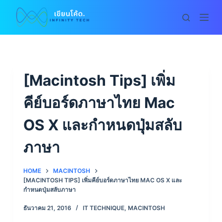
S
k
i
p
t
o
[Macintosh Tips] เพิ่ม
c
คีย์บอร์ดภาษาไทย Mac
o
n
OS X และกำหนดปุ่มสลับ
t
e
ภาษา
n
t
HOME
MACINTOSH
[MACINTOSH TIPS] เพิ่มคีย์บอร์ดภาษาไทย MAC OS X และ
กำหนดปุ่มสลับภาษา
ธันวาคม 21, 2016
IT TECHNIQUE
,
MACINTOSH